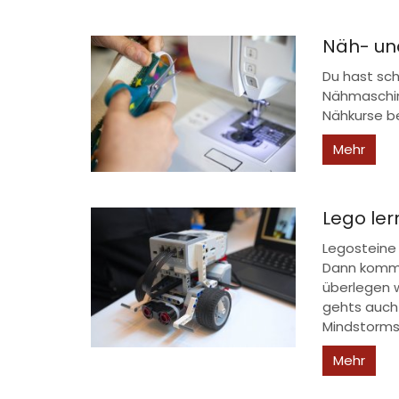
Näh- und
Du hast sc
Nähmaschin
Nähkurse be
Mehr
Lego ler
Legosteine 
Dann kommt
überlegen w
gehts auch
Mindstorms
Mehr