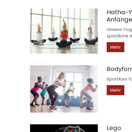
Hatha-Y
Anfänge
Unsere Yoga
sportliche A
Mehr
Bodyform
Sportkurs f
Mehr
Lego