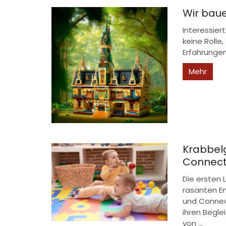
Wir bau
Interessier
keine Rolle,
Erfahrunge
Mehr
Krabbel
Connect
Die ersten
rasanten E
und Connec
ihren Begl
von ...