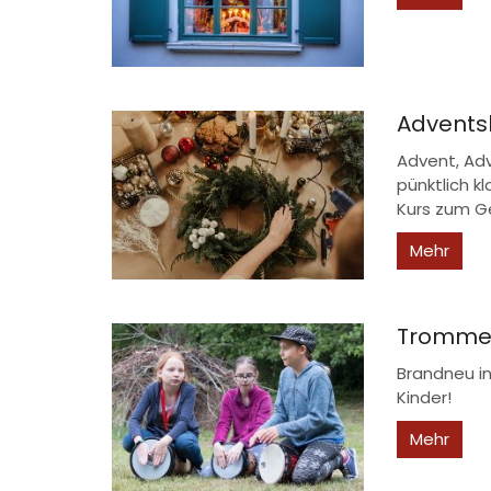
Advents
Advent, Adv
pünktlich k
Kurs zum G
Mehr
Trommel-
Brandneu i
Kinder!
Mehr