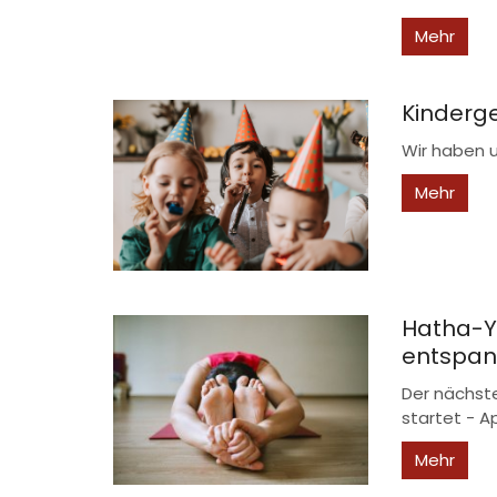
Mehr
Kinderg
Wir haben 
Mehr
Hatha-Y
entspann
Der nächst
startet - Apr
Mehr