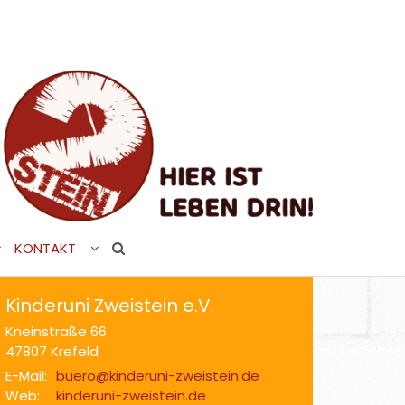
KONTAKT
Kinderuni Zweistein e.V.
Kneinstraße 66
47807
Krefeld
E-Mail:
buero@kinderuni-zweistein.de
Web:
kinderuni-zweistein.de