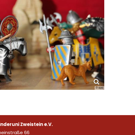
© sipa
inderuni Zweistein e.V.
neinstraße 66