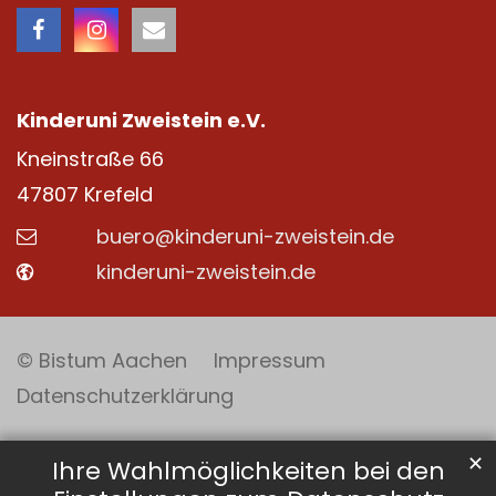
Kinderuni Zweistein e.V.
Kneinstraße 66
47807
Krefeld
buero@kinderuni-zweistein.de
kinderuni-zweistein.de
© Bistum Aachen
Impressum
Datenschutzerklärung
✕
Ihre Wahlmöglichkeiten bei den