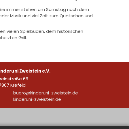
tt. Wie immer stehen am Samstag nach dem
eder Musik und viel Zeit zum Quatschen und
en vielen Spielbuden, dem historischen
eizten Grill.
inderuni Zweistein e.V.
neinstraße 66
7807
Krefeld
buero@kinderuni-zweistein.de
kinderuni-zweistein.de