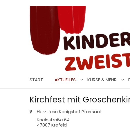
Zum Inhalt springen
START
AKTUELLES
KURSE & MEHR
Kirchfest mit Groschenk
Ort:
Herz Jesu Königshof Pfarrsaal
Kneinstraße 64
47807
Krefeld