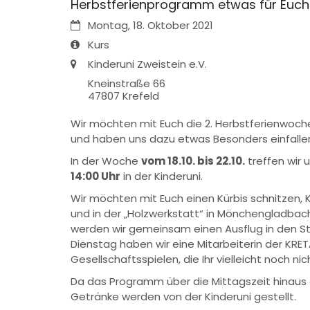
Herbstferienprogramm etwas für Euch
Datum:
Montag, 18. Oktober 2021
Art bzw. Nummer:
Kurs
Ort:
Kinderuni Zweistein e.V.
Kneinstraße 66
47807
Krefeld
Wir möchten mit Euch die 2. Herbstferienwoche
und haben uns dazu etwas Besonders einfallen
In der Woche
vom 18.10. bis 22.10.
treffen wir 
14:00 Uhr
in der Kinderuni.
Wir möchten mit Euch einen Kürbis schnitzen
und in der „Holzwerkstatt“ in Mönchengladba
werden wir gemeinsam einen Ausflug in den 
Dienstag haben wir eine Mitarbeiterin der KRET
Gesellschaftsspielen, die Ihr vielleicht noch nic
Da das Programm über die Mittagszeit hinaus ge
Getränke werden von der Kinderuni gestellt.