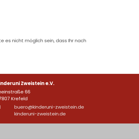
e es nicht möglich sein, dass Ihr nach
inderuni Zweistein e.V.
neinstraße 66
7807
Krefeld
buero@kinderuni-zweistein.de
kinderuni-zweistein.de