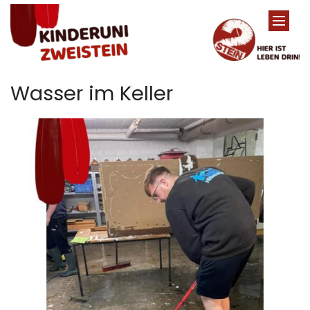
Zum Inhalt springen
Wasser im Keller