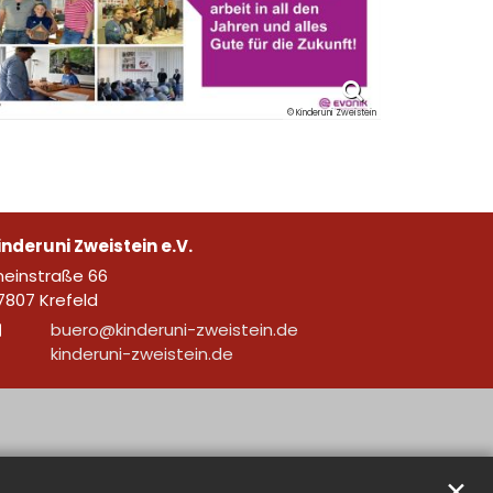
© Kinderuni Zweistein
inderuni Zweistein e.V.
neinstraße 66
7807
Krefeld
buero@kinderuni-zweistein.de
kinderuni-zweistein.de
✕