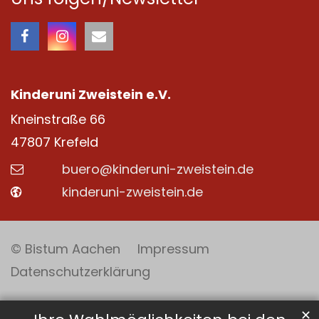
Kinderuni Zweistein e.V.
Kneinstraße 66
47807
Krefeld
buero@kinderuni-zweistein.de
kinderuni-zweistein.de
© Bistum Aachen
Impressum
Datenschutzerklärung
✕